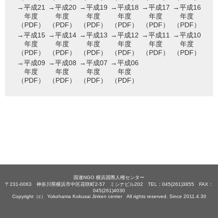
→平成21
→平成20
→平成19
→平成18
→平成17
→平成16
年度
年度
年度
年度
年度
年度
（PDF）
（PDF）
（PDF）
（PDF）
（PDF）
（PDF）
→平成15
→平成14
→平成13
→平成12
→平成11
→平成10
年度
年度
年度
年度
年度
年度
（PDF）
（PDF）
（PDF）
（PDF）
（PDF）
（PDF）
→平成09
→平成08
→平成07
→平成06
年度
年度
年度
年度
（PDF）
（PDF）
（PDF）
（PDF）
国連NGO 横浜国際人権センター
〒231-0063 神奈川県横浜市中区花咲町2-57 ミシナビル202 TEL：045(261)3855 FAX：
045(261)4030
Copyright（c） Yokohama Kokusai Jinken center All rights reserved. Since 2011.4.30