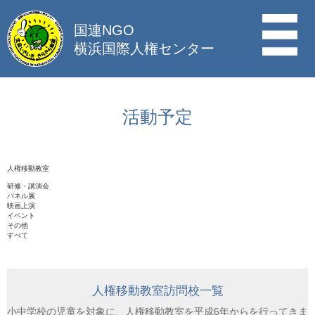
国連NGO
横浜国際人権センター
活動予定
人権移動教室
研修・講演会
パネル展
映画上演
イベント
その他
すべて
人権移動教室訪問校一覧
小中学校の児童を対象に、人権移動教室を平成6年からを行ってきま